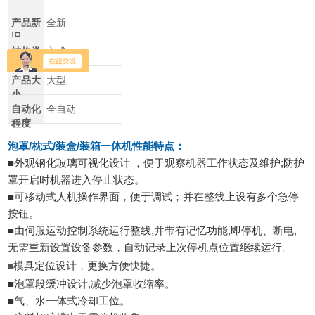
产品新
全新
旧
结构类
立式
型
产品大
大型
小
自动化
全自动
程度
泡罩/枕式/装盒/装箱一体机
性能特点：
■外观钢化玻璃可视化设计 ，便于观察机器工作状态及维护;防护
罩开启时机器进入停止状态。
■可移动式人机操作界面，便于调试；并在整线上设有多个急停
按钮。
■由伺服运动控制系统运行整线,并带有记忆功能,即停机、断电,
无需重新设置设备参数，自动记录上次停机点位置继续运行。
模具定位设计，更换方便快捷。
■
■泡罩段缓冲设计,减少泡罩收缩率。
■气、水一体式冷却工位。