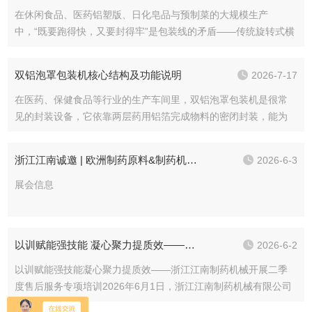
在休闲食品、医药铝塑版、日化皂品与预制菜的大规模生产
中，“既要跑得快，又要封得牢”是包装线的矛盾——传统旋转式横
封刀连续转动，高速下易与物料“追尾”，造成切歪、压变形、虚封
漏气；而普通往复式又难以突破产能天花板。高速往复式枕式包
双铝泡罩包装机核心结构及功能说明
2026-7-17
装机以“伺服同步往复横封+全流程自动化”破局，在30...
在医药、保健食品等行业的生产车间里，双铝泡罩包装机是很常
见的封装设备，它依靠两层药用铝箔完成物料的密闭封装，能为
内部的片剂、胶囊等产品提供不错的避光、防潮防护效果，延长
产品的存放周期。很多一线操作人员日常只熟悉基础的启停操
浙江江南诚邀​ | 欧洲制药原料&制药机械展上海展
2026-6-3
作，对设备内部的各个组成结构了解不多，理清不同部件的功能
和...
展会信息
以训赋能强技能 凝心聚力提质效——浙江江南制药机械开展二季度售后服务专项培训
2026-6-2
以训赋能强技能凝心聚力提质效——浙江江南制药机械开展二季
度售后服务专项培训2026年6月1日，浙江江南制药机械有限公司
售后服务部在公司行政办公楼会议室召开二季度售后服务专项培