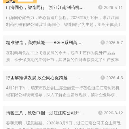
训会，除驻外调试人员外，部门在岗员工全员参会。本次培训立
山海同心，智造同行｜浙江江南制药机械开展百岛洞头2026年春季团建之旅
2026-5-11
足行业发展与公司经营实际，精准聚焦售后工作重点与难...
山海同心聚合力，匠心智造启新程。2026年5月10日，浙江江南
制药机械有限公司以“山海同心，智造同行”为主题，组织全体员工
赴百岛洞头开展春季团建，舒缓员工压力，凝聚团队力量。早上
8:00，员工们在公司准时集合出发，车厢内欢声笑语不断，大家
精准智造，高效赋能——BG-E系列高效智能包衣机深度解析
2026-5-7
卸下工作疲惫，畅聊互动。抵达洞头后，大家漫...
在制药与食品工业飞速发展的今天，包衣工艺作为提升产品品
质、延长保质期的关键环节，其设备的性能直接决定了生产效率
与产品质量。BG-E系列高效智能包衣机凭借其设计理念与技术应
用，为众多企业解决了包衣工艺中的诸多痛点。一、智能操控，
纾困解难谋发展 政企同心促跨越 —— 市政协副主席金丽云莅临浙江江南公司调研指导
2026-4-3
精准把控每一个细节BG-E系列高效智能包衣机的核心优势...
4月2日下午，瑞安市政协副主席金丽云一行莅临浙江江南制药机
械有限公司调研指导，深入了解企业发展现状，倾听企业诉求，
精准开展纾困帮扶工作。杨松董事长热情接待，并陪同调研座
谈。调研中，杨松董事长向金丽云副主席一行详细介绍了浙江江
情暖三八，致敬巾帼｜浙江江南公司开展一线女职工慰问活动
2026-3-12
南公司的发展历程与经营概况。公司始创于1997年，历经近...
春和景明，暖意融融。2026年3月9日，浙江江南公司工会主席阮