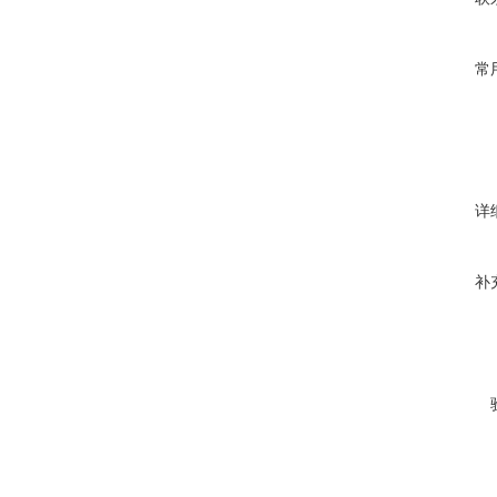
常
详
补