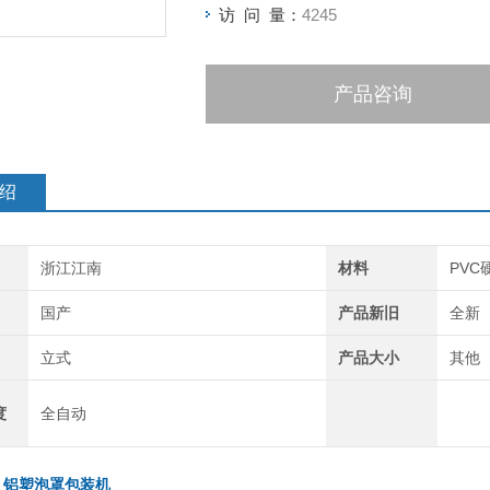
访 问 量：
4245
产品咨询
绍
浙江江南
材料
PVC
国产
产品新旧
全新
立式
产品大小
其他
度
全自动
2
铝塑泡罩包装机