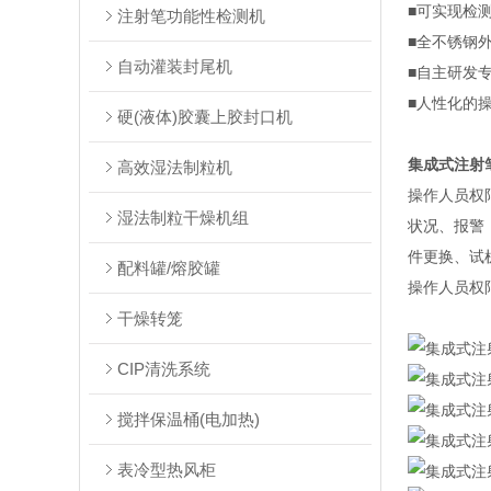
■可实现检
注射笔功能性检测机
■全不锈钢
自动灌装封尾机
■自主研发
■人性化的
硬(液体)胶囊上胶封口机
集成式注射
高效湿法制粒机
操作人员权
湿法制粒干燥机组
状况、报警
件更换、试
配料罐/熔胶罐
操作人员权
干燥转笼
CIP清洗系统
搅拌保温桶(电加热)
表冷型热风柜