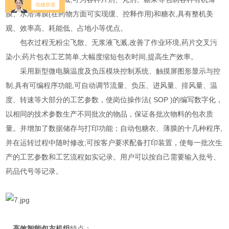
膜、水溶薄膜(在药物方面可实现缓、控释作用)和糖衣,具有整机美
观、效率高、耗能低、占地小等优点。
包衣过程无粉尘飞散、无浆液飞溅,改善了作业环境,药片交叉污
染小;药片包衣工艺简单,大幅度缩短包衣时间,提高生产效率。
采用新型微电脑温度及负压模块控制系统、触摸屏图形显示与控
制,具有可编程序功能,可自动调节流量、负压、进风量、排风量、温
度、转速等大部分的工艺参数，使岗位操作法( SOP )的编写数字化，
以相同的技术参数生产不同批次的物品，保证各批次物料的包衣质
量。并增加了数据储存与打印功能；自动包糖衣、薄膜的十几种程序,
并在运转过程中随时修改;可按客户要求配备打印装置，使每一批次生
产的工艺参数和工艺流程如实记录。用户可以按自己需要输入批号、
药品代号等记录。
高效智能包衣机组
特点：