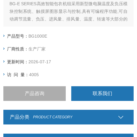
BG-E SERIES高效智能包衣机组采用新型微电脑温度及负压模
块控制系统、触摸屏图形显示与控制,具有可编程序功能,可自
动调节流量、负压、进风量、排风量、温度、转速等大部分的
工艺参数,使岗位操作法( SOP )的编写数字化,以相同的技术参
数生产不同批次的物品，保证各批次物料的包衣质量。
产品型号：
BG1000E
厂商性质：
生产厂家
更新时间：
2026-07-17
访 问 量：
4005
产品咨询
联系我们
产品分类
PRODUCT CATEGORY