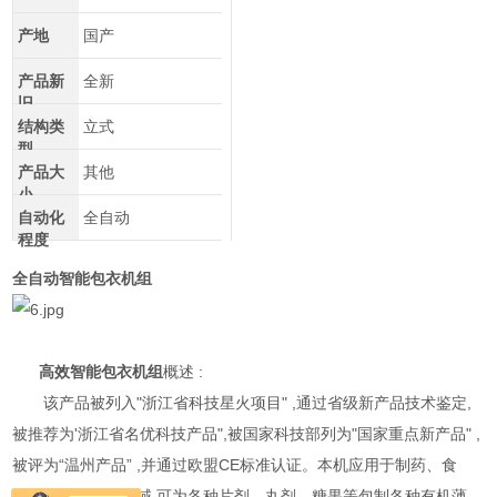
产地
国产
产品新
全新
旧
结构类
立式
型
产品大
其他
小
自动化
全自动
程度
全自动智能包衣机组
高效智能包衣机组
概述 :
该产品被列入"浙江省科技星火项目" ,通过省级新产品技术鉴定,
被推荐为'浙江省名优科技产品",被国家科技部列为"国家重点新产品" ,
被评为“温州产品” ,并通过欧盟CE标准认证。本机应用于制药、食
品、生物制品等领域,可为各种片剂、丸剂、糖果等包制各种有机薄