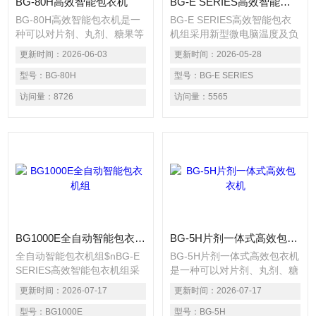
BG-80H高效智能包衣机
BG-E SERIES高效智能包衣机组
BG-80H高效智能包衣机是一
BG-E SERIES高效智能包衣
种可以对片剂、丸剂、糖果等
机组采用新型微电脑温度及负
进行有机薄膜包衣、水溶薄膜
压模块控制系统、触摸屏图形
更新时间：
2026-06-03
更新时间：
2026-05-28
衣、缓、控释性包衣的一种高
显示与控制,具有可编程序功
效、节能、安全、洁净的机电
型号：
BG-80H
能,可自动调节流量、负压、
型号：
BG-E SERIES
一体化设备。
进风量、排风量、温度、转速
访问量：
8726
访问量：
5565
等大部分的工艺参数,使岗位
操作法( SOP )的编写数字化,
以相同的技术参数生产不同批
次的物品，保证各批次物料的
包衣质量。
BG1000E全自动智能包衣机组
BG-5H片剂一体式高效包衣机
全自动智能包衣机组$nBG-E
BG-5H片剂一体式高效包衣机
SERIES高效智能包衣机组采
是一种可以对片剂、丸剂、糖
用新型微电脑温度及负压模块
果等进行有机薄膜包衣、水溶
更新时间：
2026-07-17
更新时间：
2026-07-17
控制系统、触摸屏图形显示与
薄膜衣、缓、控释性包衣的一
控制,具有可编程序功能,可自
型号：
BG1000E
种高效、节能、安全、洁净的
型号：
BG-5H