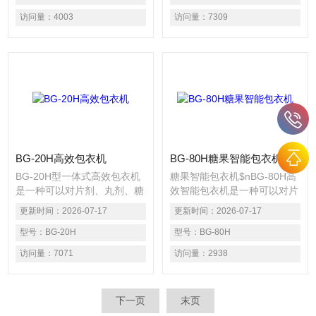
动调节流量、负压、进风量、
机电一体化设备。
访问量：
4003
访问量：
7309
排风量、温度、转速等大部分
的工艺参数,使岗位操作法(
SOP )的编写数字化,以相同的
技术参数生产不同批次的物
品，保证各批次物料的包衣质
量。
BG-20H高效包衣机
BG-80H糖果智能包衣机
BG-20H型一体式高效包衣机
糖果智能包衣机$nBG-80H高
是一种可以对片剂、丸剂、糖
效智能包衣机是一种可以对片
果等进行有机薄膜包衣、水溶
剂、丸剂、糖果等进行有机薄
更新时间：
2026-07-17
更新时间：
2026-07-17
薄膜衣、缓、控释性包衣的一
膜包衣、水溶薄膜衣、缓、控
种高效、节能、安全、洁净的
型号：
BG-20H
释性包衣的一种高效、节能、
型号：
BG-80H
机电一体化设备。
安全、洁净的机电一体化设
访问量：
7071
访问量：
2938
备。
下一页
末页