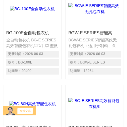
BG-100E全自动包衣机
BGW-E SERIES智能高效无孔包衣机
全自动包衣机 BG-E SERIES
BGW-E SERIES智能高效无
高效智能包衣机组采用新型微
孔包衣机：适用于制药、食
电脑温度及负压模块控制系
品、生物等领域的中西药片、
更新时间：
2026-06-03
更新时间：
2026-06-03
统、触摸屏图形显示与控制,
丸剂、微丸、小丸、水丸、滴
具有可编程序功能,可自动调
型号：
BG-100E
丸、颗粒制丸等包制糖衣、有
型号：
BGW-E SERIES
节流量、负压、进风量、排风
机薄膜、水溶薄膜和缓、控释
访问量：
20499
访问量：
13264
量、温度、转速等大部分的工
包衣。
艺参数,使岗位操作法( SOP )
的编写数字化,以相同的技术
参数生产不同批次的物品，保
证各批次物料的包衣质量。