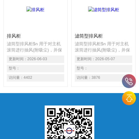
排风柜
滤筒型排风柜
滤筒型排风柜$n 用于对主机
滤筒型排风柜$n 用于对主机
滚筒进行抽风(附吸尘)，并保
滚筒进行抽风(附吸尘)，并保
持工作区域负压,该机器内部
持工作区域负压,该机器内部
更新时间：
2026-06-03
更新时间：
2026-05-07
为滤筒(压缩空气脉冲除尘)结
为滤筒(压缩空气脉冲除尘)结
构，过滤等级可达F9级，也
型号：
构，过滤等级可达F9级，也
型号：
可根据客户要求高达H13级配
可根据客户要求高达H13级配
访问量：
4402
访问量：
3876
有减震装置。排风口设有防倒
有减震装置。排风口设有防倒
流装置，在停机前关闭排风
流装置，在停机前关闭排风
口，防止排风管路中的废气回
口，防止排风管路中的废气回
流。
流。