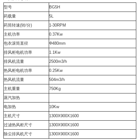
型号
BG5H
药载量
5L
药筒转速(转/分)
1-30RPM
主机功率
0.37Kw
包衣滚筒直径
Φ480mm
排风柜电机功率
1.1Kw
排风机流量
2500m3/h
热风柜电机功率
0.25Kw
热风机流量
504m3/h
主机重量
750Kg
蒸汽加热
电加热
10Kw
主机尺寸
1300X900X1600
过滤热风柜尺寸
1300X900X1600
除尘排风机尺寸
1300X900X1600