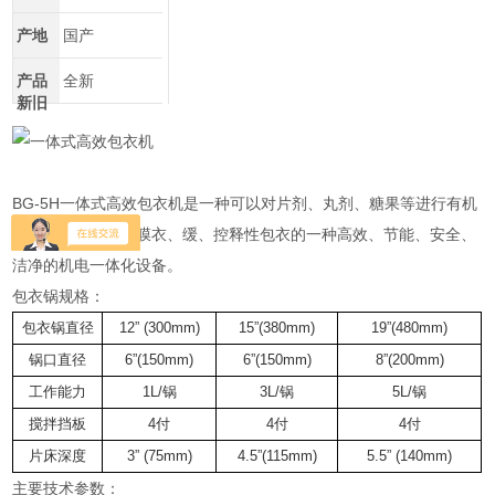
产地
国产
产品
全新
新旧
BG-5H一体式高效包衣机是一种可以对片剂、丸剂、糖果等进行有机
薄膜包衣、水溶薄膜衣、缓、控释性包衣的一种高效、节能、安全、
洁净的机电一体化设备。
包衣锅规格：
包衣锅直径
12” (300mm)
15”(380mm)
19”(480mm)
锅口直径
6”(150mm)
6”(150mm)
8”(200mm)
工作能力
1L/锅
3L/锅
5L/锅
搅拌挡板
4付
4付
4付
片床深度
3” (75mm)
4.5”(115mm)
5.5” (140mm)
主要技术参数：